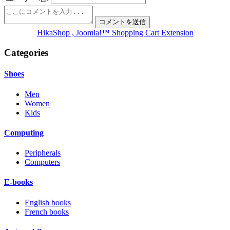
HikaShop , Joomla!™ Shopping Cart Extension
Categories
Shoes
Men
Women
Kids
Computing
Peripherals
Computers
E-books
English books
French books