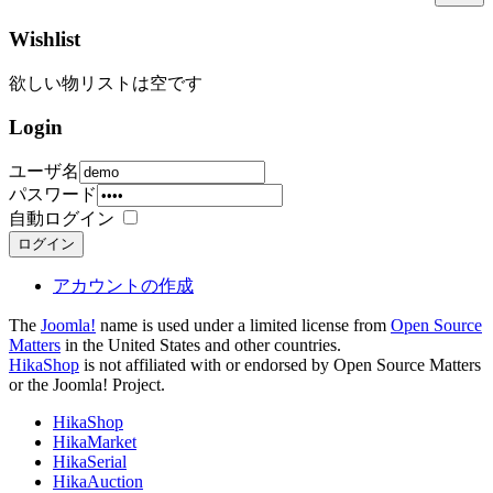
Wishlist
欲しい物リストは空です
Login
ユーザ名
パスワード
自動ログイン
ログイン
アカウントの作成
The
Joomla!
name is used under a limited license from
Open Source
Matters
in the United States and other countries.
HikaShop
is not affiliated with or endorsed by Open Source Matters
or the Joomla! Project.
HikaShop
HikaMarket
HikaSerial
HikaAuction