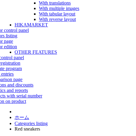
With translations
With multiple images
With tabular layout
With reverse layout
HIKAMARKET
r control panel
rs listing
r page
r edition
OTHER FEATURES
control panel
egistration
iate program
 entries
rison page
ns and discounts
tics and reports
cts with serial number
on on product
ホーム
Categories listing
Red sneakers