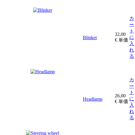
カ
ー
ト
32,00
に
Blinker
€
単価
入
れ
る
カ
ー
ト
26,00
に
Headlamp
€
単価
入
れ
る