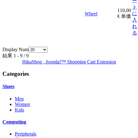
ー
ト
110,00
に
Wheel
€
単価
入
れ
る
Display Num
結果 1 - 9 / 9
HikaShop , Joomla!™ Shopping Cart Extension
Categories
Shoes
Men
Women
Kids
Computing
Peripherals