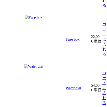
れ
る
カ
ー
ト
22,00
に
Fuse box
€
単価
入
れ
る
カ
ー
ト
54,00
に
Water dial
€
単価
入
れ
る