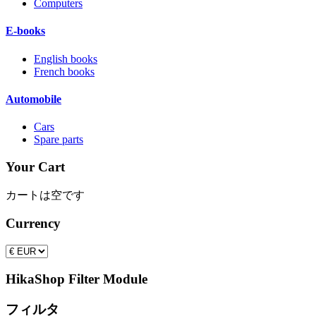
Computers
E-books
English books
French books
Automobile
Cars
Spare parts
Your Cart
カートは空です
Currency
HikaShop Filter Module
フィルタ