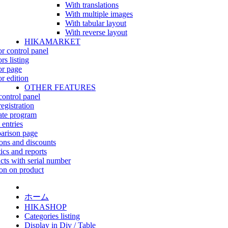
With translations
With multiple images
With tabular layout
With reverse layout
HIKAMARKET
r control panel
rs listing
r page
r edition
OTHER FEATURES
control panel
egistration
iate program
 entries
rison page
ns and discounts
tics and reports
cts with serial number
on on product
ホーム
HIKASHOP
Categories listing
Display in Div / Table