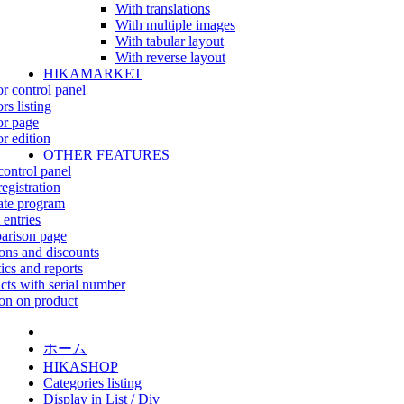
With translations
With multiple images
With tabular layout
With reverse layout
HIKAMARKET
r control panel
rs listing
r page
r edition
OTHER FEATURES
control panel
egistration
iate program
 entries
rison page
ns and discounts
tics and reports
cts with serial number
on on product
ホーム
HIKASHOP
Categories listing
Display in List / Div