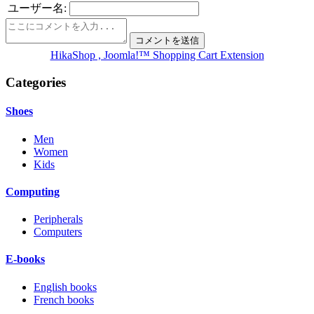
ユーザー名:
HikaShop , Joomla!™ Shopping Cart Extension
Categories
Shoes
Men
Women
Kids
Computing
Peripherals
Computers
E-books
English books
French books