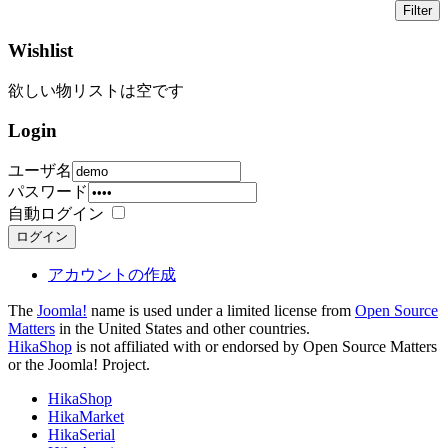
Wishlist
欲しい物リストは空です
Login
ユーザ名
パスワード
自動ログイン
ログイン
アカウントの作成
The
Joomla!
name is used under a limited license from
Open Source
Matters
in the United States and other countries.
HikaShop
is not affiliated with or endorsed by Open Source Matters
or the Joomla! Project.
HikaShop
HikaMarket
HikaSerial