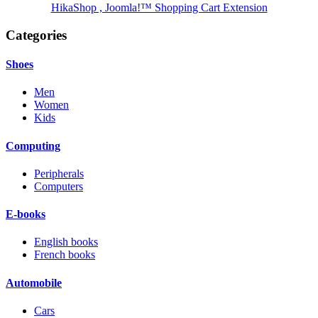
HikaShop , Joomla!™ Shopping Cart Extension
Categories
Shoes
Men
Women
Kids
Computing
Peripherals
Computers
E-books
English books
French books
Automobile
Cars