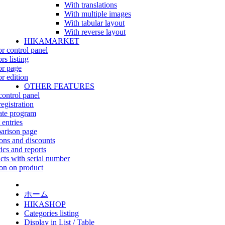
With translations
With multiple images
With tabular layout
With reverse layout
HIKAMARKET
r control panel
rs listing
r page
r edition
OTHER FEATURES
control panel
egistration
iate program
 entries
rison page
ns and discounts
tics and reports
cts with serial number
on on product
ホーム
HIKASHOP
Categories listing
Display in List / Table