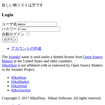
欲しい物リストは空です
Login
ユーザ名
パスワード
自動ログイン
ログイン
アカウントの作成
The
Joomla!
name is used under a limited license from
Open Source
Matters
in the United States and other countries.
HikaShop
is not affiliated with or endorsed by Open Source Matters
or the Joomla! Project.
HikaShop
HikaMarket
HikaSerial
HikaAuction
Copyright © 2017 HikaShop - Hikari Software. All rights reserved.