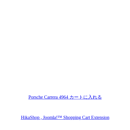
Porsche Carrera 4964
カートに入れる
HikaShop , Joomla!™ Shopping Cart Extension