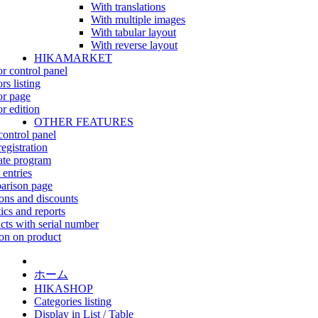
With translations
With multiple images
With tabular layout
With reverse layout
HIKAMARKET
r control panel
rs listing
r page
r edition
OTHER FEATURES
control panel
egistration
iate program
 entries
rison page
ns and discounts
tics and reports
cts with serial number
on on product
ホーム
HIKASHOP
Categories listing
Display in List / Table