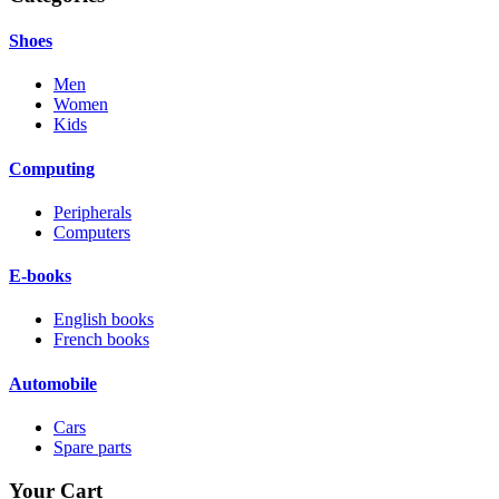
Shoes
Men
Women
Kids
Computing
Peripherals
Computers
E-books
English books
French books
Automobile
Cars
Spare parts
Your Cart