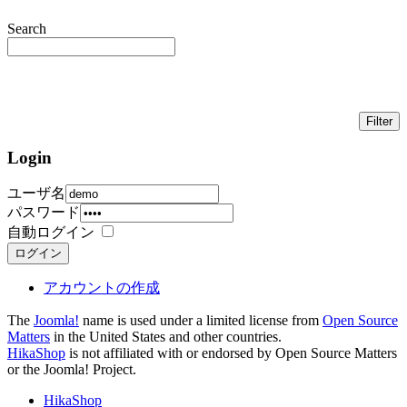
Search
Login
ユーザ名
パスワード
自動ログイン
ログイン
アカウントの作成
The
Joomla!
name is used under a limited license from
Open Source
Matters
in the United States and other countries.
HikaShop
is not affiliated with or endorsed by Open Source Matters
or the Joomla! Project.
HikaShop