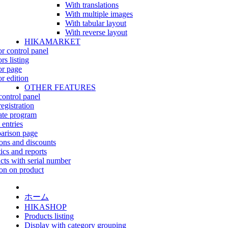
With translations
With multiple images
With tabular layout
With reverse layout
HIKAMARKET
r control panel
rs listing
r page
r edition
OTHER FEATURES
control panel
egistration
iate program
 entries
rison page
ns and discounts
tics and reports
cts with serial number
on on product
ホーム
HIKASHOP
Products listing
Display with category grouping