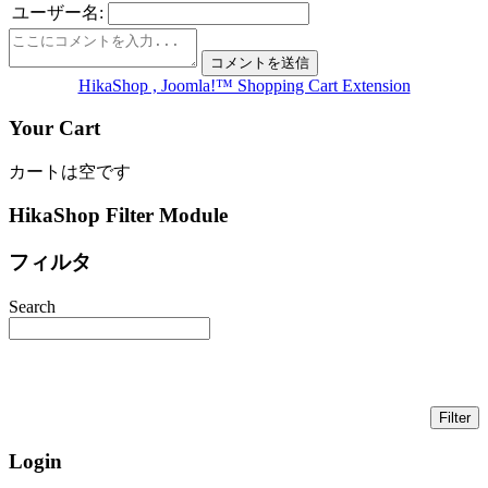
ユーザー名:
HikaShop , Joomla!™ Shopping Cart Extension
Your Cart
カートは空です
HikaShop Filter Module
フィルタ
Search
Login