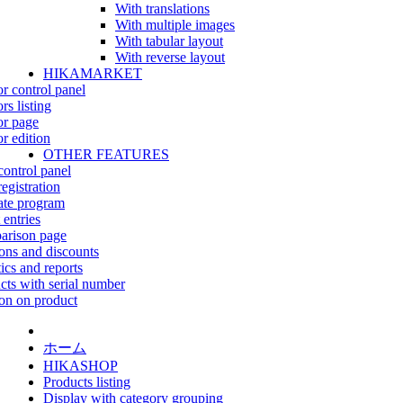
With translations
With multiple images
With tabular layout
With reverse layout
HIKAMARKET
r control panel
rs listing
r page
r edition
OTHER FEATURES
control panel
egistration
iate program
 entries
rison page
ns and discounts
tics and reports
cts with serial number
on on product
ホーム
HIKASHOP
Products listing
Display with category grouping