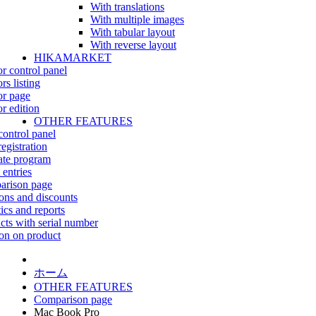
With translations
With multiple images
With tabular layout
With reverse layout
HIKAMARKET
r control panel
rs listing
r page
r edition
OTHER FEATURES
control panel
egistration
iate program
 entries
rison page
ns and discounts
tics and reports
cts with serial number
on on product
ホーム
OTHER FEATURES
Comparison page
Mac Book Pro