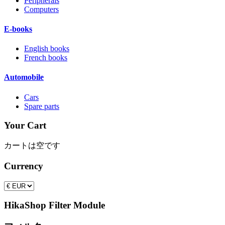
Peripherals
Computers
E-books
English books
French books
Automobile
Cars
Spare parts
Your Cart
カートは空です
Currency
HikaShop Filter Module