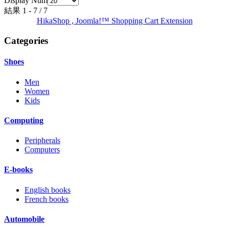
Display Num
結果 1 - 7 / 7
HikaShop , Joomla!™ Shopping Cart Extension
Categories
Shoes
Men
Women
Kids
Computing
Peripherals
Computers
E-books
English books
French books
Automobile