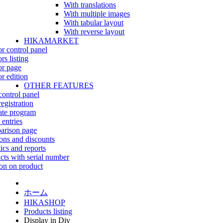
With translations
With multiple images
With tabular layout
With reverse layout
HIKAMARKET
r control panel
rs listing
r page
r edition
OTHER FEATURES
control panel
egistration
iate program
 entries
rison page
ns and discounts
tics and reports
cts with serial number
on on product
ホーム
HIKASHOP
Products listing
Display in Div