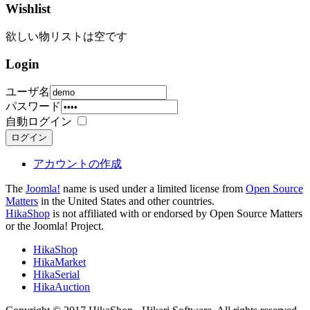
Wishlist
欲しい物リストは空です
Login
ユーザ名
パスワード
自動ログイン
ログイン
アカウントの作成
The
Joomla!
name is used under a limited license from
Open Source
Matters
in the United States and other countries.
HikaShop
is not affiliated with or endorsed by Open Source Matters
or the Joomla! Project.
HikaShop
HikaMarket
HikaSerial
HikaAuction