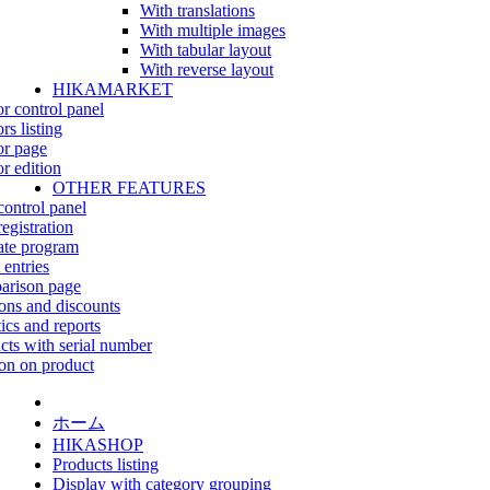
With translations
With multiple images
With tabular layout
With reverse layout
HIKAMARKET
r control panel
rs listing
r page
r edition
OTHER FEATURES
control panel
egistration
iate program
 entries
rison page
ns and discounts
tics and reports
cts with serial number
on on product
ホーム
HIKASHOP
Products listing
Display with category grouping