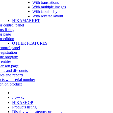
With translations
With multiple images
With tabular layout
With reverse layout
HIKAMARKET
r control panel
rs listing
r page
r edition
OTHER FEATURES
control panel
egistration
iate program
 entries
rison page
ns and discounts
tics and reports
cts with serial number
on on product
ホーム
HIKASHOP
Products listing
Display with category grouping