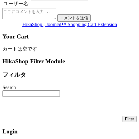
ユーザー名:
HikaShop , Joomla!™ Shopping Cart Extension
Your Cart
カートは空です
HikaShop Filter Module
フィルタ
Search
Login