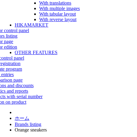
With translations
With multiple images
With tabular layout
With reverse layout
HIKAMARKET
r control panel
rs listing
r page
r edition
OTHER FEATURES
control panel
egistration
iate program
 entries
rison page
ns and discounts
tics and reports
cts with serial number
on on product
ホーム
Brands listing
Orange sneakers