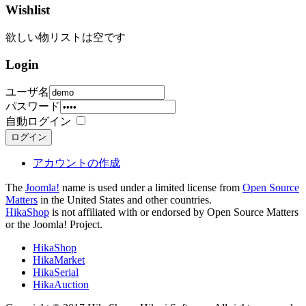
Wishlist
欲しい物リストは空です
Login
ユーザ名
パスワード
自動ログイン
ログイン
アカウントの作成
The
Joomla!
name is used under a limited license from
Open Source
Matters
in the United States and other countries.
HikaShop
is not affiliated with or endorsed by Open Source Matters
or the Joomla! Project.
HikaShop
HikaMarket
HikaSerial
HikaAuction