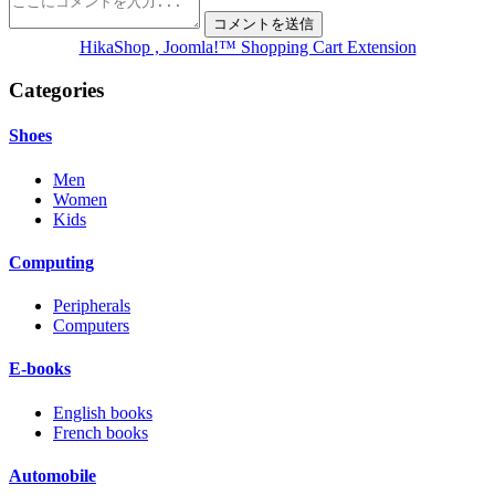
HikaShop , Joomla!™ Shopping Cart Extension
Categories
Shoes
Men
Women
Kids
Computing
Peripherals
Computers
E-books
English books
French books
Automobile