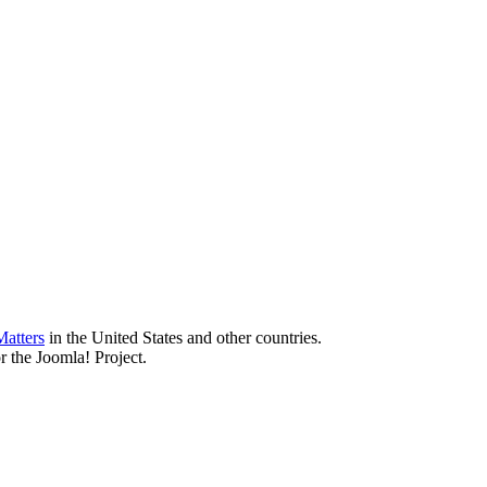
atters
in the United States and other countries.
r the Joomla! Project.