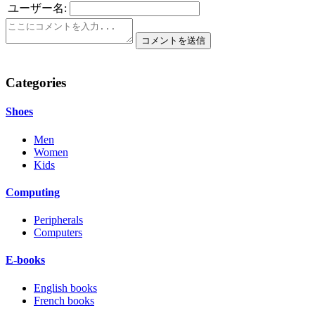
ユーザー名:
Categories
Shoes
Men
Women
Kids
Computing
Peripherals
Computers
E-books
English books
French books