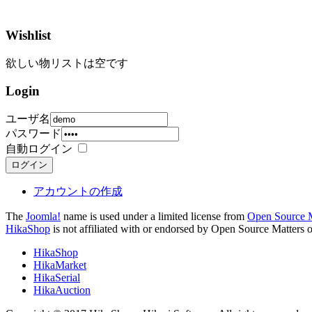
Wishlist
欲しい物リストは空です
Login
ユーザ名
パスワード
自動ログイン
ログイン
アカウントの作成
The
Joomla!
name is used under a limited license from
Open Source M
HikaShop
is not affiliated with or endorsed by Open Source Matters o
HikaShop
HikaMarket
HikaSerial
HikaAuction