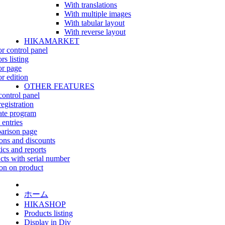
With translations
With multiple images
With tabular layout
With reverse layout
HIKAMARKET
r control panel
rs listing
r page
r edition
OTHER FEATURES
control panel
egistration
iate program
 entries
rison page
ns and discounts
tics and reports
cts with serial number
on on product
ホーム
HIKASHOP
Products listing
Display in Div