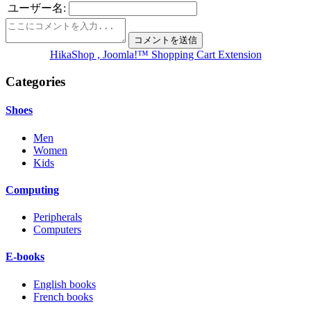
ユーザー名:
HikaShop , Joomla!™ Shopping Cart Extension
Categories
Shoes
Men
Women
Kids
Computing
Peripherals
Computers
E-books
English books
French books