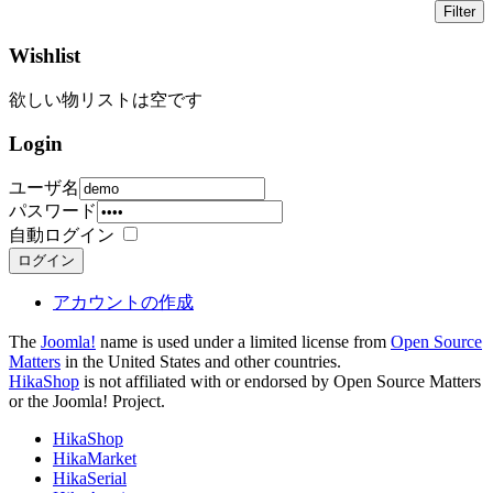
Wishlist
欲しい物リストは空です
Login
ユーザ名
パスワード
自動ログイン
ログイン
アカウントの作成
The
Joomla!
name is used under a limited license from
Open Source
Matters
in the United States and other countries.
HikaShop
is not affiliated with or endorsed by Open Source Matters
or the Joomla! Project.
HikaShop
HikaMarket
HikaSerial