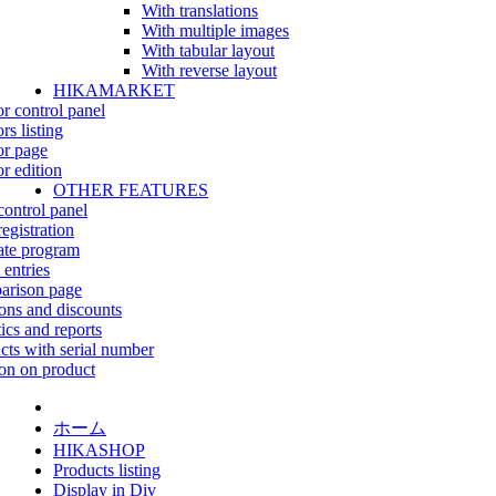
With translations
With multiple images
With tabular layout
With reverse layout
HIKAMARKET
r control panel
rs listing
r page
r edition
OTHER FEATURES
control panel
egistration
iate program
 entries
rison page
ns and discounts
tics and reports
cts with serial number
on on product
ホーム
HIKASHOP
Products listing
Display in Div