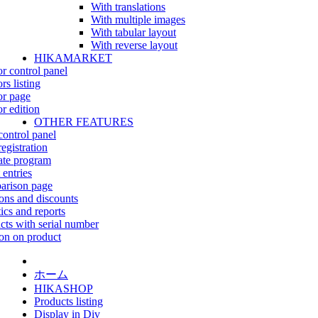
With translations
With multiple images
With tabular layout
With reverse layout
HIKAMARKET
r control panel
rs listing
r page
r edition
OTHER FEATURES
control panel
egistration
iate program
 entries
rison page
ns and discounts
tics and reports
cts with serial number
on on product
ホーム
HIKASHOP
Products listing
Display in Div