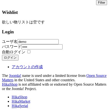
Wishlist
欲しい物リストは空です
Login
ユーザ名
パスワード
自動ログイン
ログイン
アカウントの作成
The
Joomla!
name is used under a limited license from
Open Source
Matters
in the United States and other countries.
HikaShop
is not affiliated with or endorsed by Open Source Matters
or the Joomla! Project.
HikaShop
HikaMarket
HikaSerial