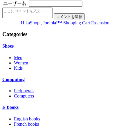
ユーザー名:
HikaShop , Joomla!™ Shopping Cart Extension
Categories
Shoes
Men
Women
Kids
Computing
Peripherals
Computers
E-books
English books
French books