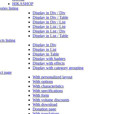
HIKASHOP
ries listing
Display in Div / Div
Display in Div / Table
Display in Div / List
Display in List / List
Display in List / Div
Display in List / Table
ts listing
Display in Div
Display in List
Display in Table
Display with badges
Display with effects
Display with category grouping
ct page
With personalized layout
With options
With characteristics
With specifications
With form
With volume discounts
With download
Donation page
With translations