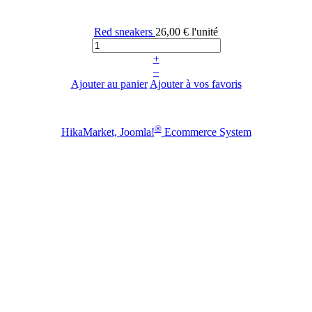
Red sneakers
26,00 €
l'unité
+
–
Ajouter au panier
Ajouter à vos favoris
®
HikaMarket, Joomla!
Ecommerce System