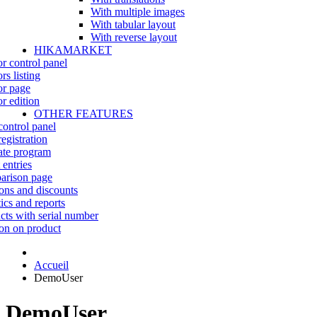
With multiple images
With tabular layout
With reverse layout
HIKAMARKET
r control panel
rs listing
r page
r edition
OTHER FEATURES
control panel
egistration
iate program
 entries
rison page
ns and discounts
tics and reports
cts with serial number
on on product
Accueil
DemoUser
DemoUser