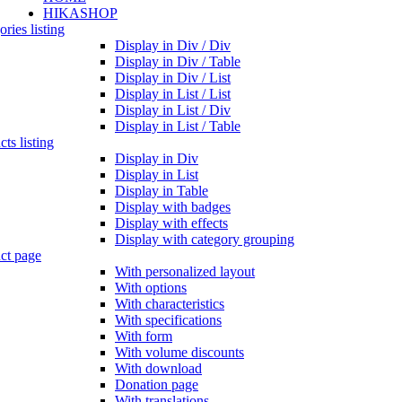
HIKASHOP
ries listing
Display in Div / Div
Display in Div / Table
Display in Div / List
Display in List / List
Display in List / Div
Display in List / Table
ts listing
Display in Div
Display in List
Display in Table
Display with badges
Display with effects
Display with category grouping
ct page
With personalized layout
With options
With characteristics
With specifications
With form
With volume discounts
With download
Donation page
With translations