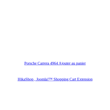
Porsche Carrera 4964
Ajouter au panier
HikaShop , Joomla!™ Shopping Cart Extension