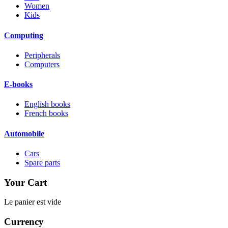
Women
Kids
Computing
Peripherals
Computers
E-books
English books
French books
Automobile
Cars
Spare parts
Your Cart
Le panier est vide
Currency