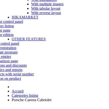
With multiple images
With tabular layout
With reverse layout
HIKAMARKET
r control panel
rs listing
r page
r edition
OTHER FEATURES
control panel
egistration
iate program
 entries
rison page
ns and discounts
tics and reports
cts with serial number
on on product
Accueil
Categories listing
Porsche Carrera Cabriolet